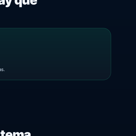
as.
istema