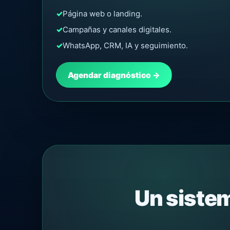
✓
Página web o landing.
✓
Campañas y canales digitales.
✓
WhatsApp, CRM, IA y seguimiento.
Agendar diagnóstico →
Un sistem