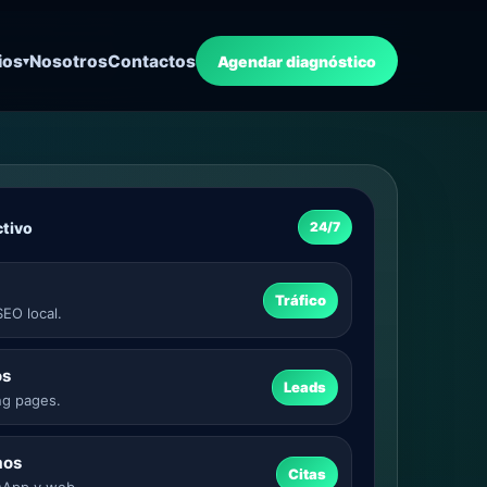
ios
Nosotros
Contactos
Agendar diagnóstico
ctivo
24/7
Tráfico
EO local.
os
Leads
ng pages.
mos
Citas
sApp y web.