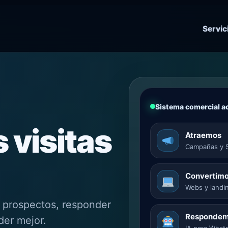
Servic
Sistema comercial a
 visitas
Atraemos
Campañas y S
Convertim
Webs y landi
r prospectos, responder
Responde
der mejor.
IA para What