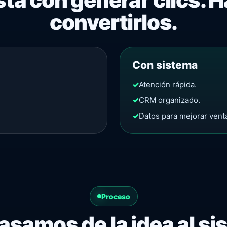
convertirlos.
Con sistema
✓
Atención rápida.
✓
CRM organizado.
✓
Datos para mejorar vent
Proceso
asamos de la idea al s